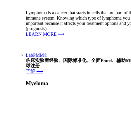
Lymphoma is a cancer that starts in cells that are part of 
immune system. Knowing which type of lymphoma you 
important because it affects your treatment options and y
(prognosis).
LEARN MORE ⟶
LabPMM®
临床实验室经验、国际标准化、全面Panel、辅助M
球注册
了解 ⟶
Myeloma