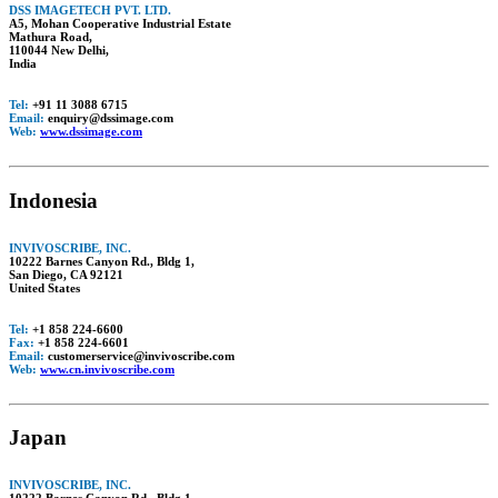
DSS IMAGETECH PVT. LTD.
A5, Mohan Cooperative Industrial Estate
Mathura Road,
110044 New Delhi,
India
Tel:
+91 11 3088 6715
Email:
enquiry@dssimage.com
Web:
www.dssimage.com
Indonesia
INVIVOSCRIBE, INC.
10222 Barnes Canyon Rd., Bldg 1,
San Diego, CA 92121
United States
Tel:
+1 858 224-6600
Fax:
+1 858 224-6601
Email:
customerservice@invivoscribe.com
Web:
www.cn.invivoscribe.com
Japan
INVIVOSCRIBE, INC.