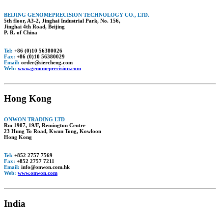
BEIJING GENOMEPRECISION TECHNOLOGY CO., LTD.
5th floor, A3-2, Jinghai Industrial Park, No. 156,
Jinghai 4th Road, Beijing
P. R. of China
Tel:
+86 (0)10 56380026
Fax:
+86 (0)10 56380029
Email:
order@siercheng.com
Web:
www.genomeprecision.com
Hong Kong
ONWON TRADING LTD
Rm 1907, 19/F, Remington Centre
23 Hung To Road, Kwun Tong, Kowloon
Hong Kong
Tel:
+852 2757 7569
Fax:
+852 2757 7211
Email:
info@onwon.com.hk
Web:
www.onwon.com
India