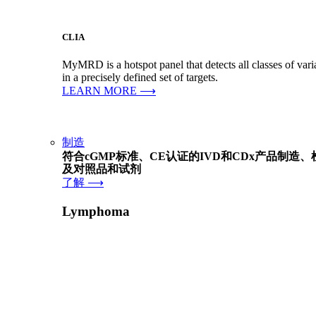
CLIA
MyMRD is a hotspot panel that detects all classes of varia
in a precisely defined set of targets.
LEARN MORE ⟶
制造
符合cGMP标准、CE认证的IVD和CDx产品制造
及对照品和试剂
了解 ⟶
Lymphoma