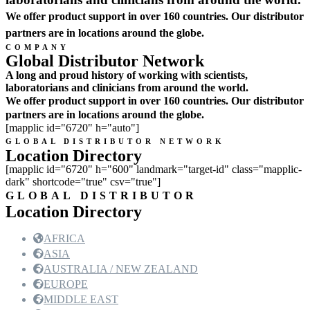
We offer product support in over 160 countries. Our distributor
partners are in locations around the globe.
COMPANY
Global Distributor Network
A long and proud history of working with scientists,
laboratorians and clinicians from around the world.
We offer product support in over 160 countries. Our distributor
partners are in locations around the globe.
[mapplic id="6720" h="auto"]
GLOBAL DISTRIBUTOR NETWORK
Location Directory
[mapplic id="6720" h="600" landmark="target-id" class="mapplic-
dark" shortcode="true" csv="true"]
GLOBAL DISTRIBUTOR
Location Directory
AFRICA
ASIA
AUSTRALIA / NEW ZEALAND
EUROPE
MIDDLE EAST