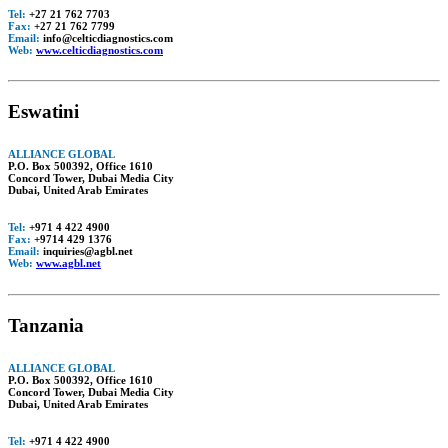
Tel:
+27 21 762 7703
Fax:
+27 21 762 7799
Email:
info@celticdiagnostics.com
Web:
www.celticdiagnostics.com
Eswatini
ALLIANCE GLOBAL
P.O. Box 500392, Office 1610
Concord Tower, Dubai Media City
Dubai, United Arab Emirates
Tel:
+971 4 422 4900
Fax:
+9714 429 1376
Email:
inquiries@agbl.net
Web:
www.agbl.net
Tanzania
ALLIANCE GLOBAL
P.O. Box 500392, Office 1610
Concord Tower, Dubai Media City
Dubai, United Arab Emirates
Tel:
+971 4 422 4900