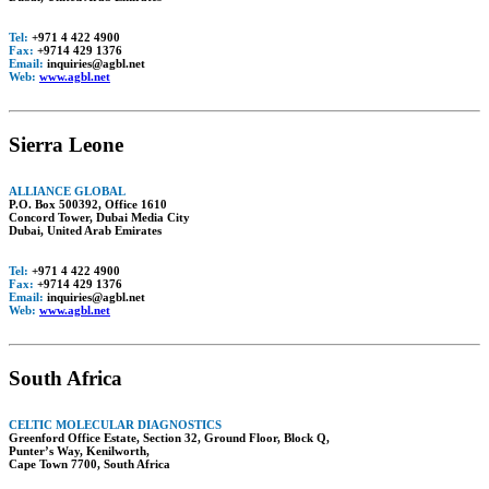
Tel:
+971 4 422 4900
Fax:
+9714 429 1376
Email:
inquiries@agbl.net
Web:
www.agbl.net
Sierra Leone
ALLIANCE GLOBAL
P.O. Box 500392, Office 1610
Concord Tower, Dubai Media City
Dubai, United Arab Emirates
Tel:
+971 4 422 4900
Fax:
+9714 429 1376
Email:
inquiries@agbl.net
Web:
www.agbl.net
South Africa
CELTIC MOLECULAR DIAGNOSTICS
Greenford Office Estate, Section 32, Ground Floor, Block Q,
Punter’s Way, Kenilworth,
Cape Town 7700, South Africa